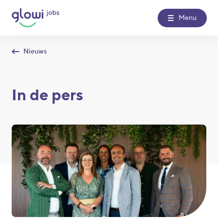
Menu
Nieuws
Over Glowi Jobs
In de pers
Kantoren
Nieuws
Contact
Glowi
Glowi Jobs
Het Poetsbureau