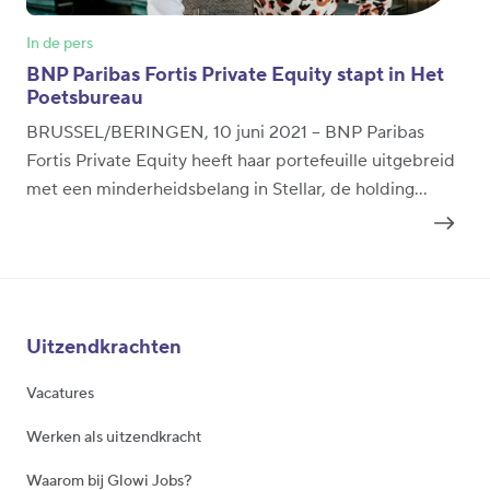
In de pers
BNP Paribas Fortis Private Equity stapt in Het
Poetsbureau
BRUSSEL/BERINGEN, 10 juni 2021 – BNP Paribas
Fortis Private Equity heeft haar portefeuille uitgebreid
met een minderheidsbelang in Stellar, de holding
boven Het Poetsbureau. Daarmee steunt de
durfkapitaalvennootschap de ambitieuze plannen van
het Limburgse dienstenchequebedrijf om succesvol
verder te groeien als dienstenbedrijf in de B2C- en
B2B-markt. Recent nog werd Het Poetsbureau, met
Uitzendkrachten
meer dan 9.500 medewerkers, herbevestigd als Great
Place To Work© en erkend om zijn onderscheidende
Vacatures
en persoonlijke bedrijfscultuur.
Werken als uitzendkracht
Waarom bij Glowi Jobs?