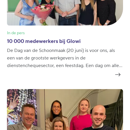
In de pers
10 000 medewerkers bij Glowi
De Dag van de Schoonmaak (20 juni) is voor ons, als
een van de grootste werkgevers in de
dienstenchequesector, een feestdag. Een dag om alle
huishoudhulpen en al hun ondersteuners te bedanken
voor het werk dat ze doen. Ze zijn ondertussen met
meer dan 10.000, onze Sterren, en ze helpen ruim
65.000 klanten in hun huishouden. De 10.000ste
medewerker hebben we ook letterlijk in de bloemetjes
gezet.