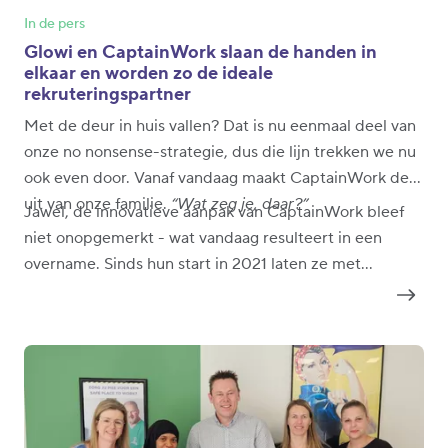
In de pers
Glowi en CaptainWork slaan de handen in
elkaar en worden zo de ideale
rekruteringspartner
Met de deur in huis vallen? Dat is nu eenmaal deel van
onze no nonsense-strategie, dus die lijn trekken we nu
ook even door. Vanaf vandaag maakt CaptainWork deel
uit van onze familie.
“Wat zeg je, daar?”
Jawel, de innovatieve aanpak van CaptainWork bleef
niet onopgemerkt - wat vandaag resulteert in een
overname. Sinds hun start in 2021 laten ze met
CaptainWork een nieuwe wind door de HR-wereld
waaien. In die tijd hebben ze met en voor hun klanten
al vele fantastische projecten mogen realiseren.