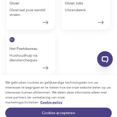
Glowi
Glowi Jobs
Glowi laat jouw wereld
Uitzendwerk
stralen
Het Poetsbureau
Huishoudhulp via
dienstencheques
We gebruiken cookies en gelijkaardige technologieën om uw
interesses te begrijpen en te meten hoe we onze website beter op uw
interesses kunnen afstemmen. We delen deze informatie alleen met
2026 Glowi - Alle rechten voorbehouden
onze partners ter verbetering van onze
Privacy statement
|
Cookie policy
|
Arbeidsreglement
marketingactiviteiten.
Cookie policy
|
Rechten en plichten
|
Algemene voorwaarden
Cookies accepteren