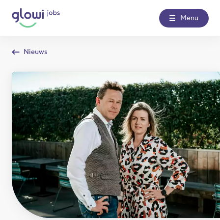
Menu
Nieuws
Over Glowi Jobs
Kantoren
Nieuws
Contact
Glowi
Glowi Jobs
Het Poetsbureau