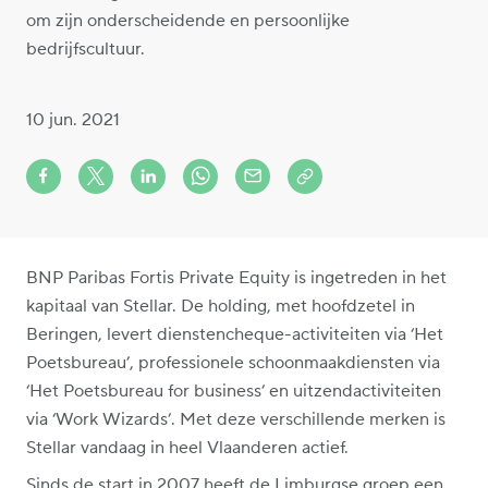
om zijn onderscheidende en persoonlijke
bedrijfscultuur.
10 jun. 2021
Share on Facebook
Share on X (formerly Twitter)
Share on LinkedIn
Share via Whatsapp
Share via Mail
Copy to clipboard
BNP Paribas Fortis Private Equity is ingetreden in het
kapitaal van Stellar. De holding, met hoofdzetel in
Beringen, levert dienstencheque-activiteiten via ‘Het
Poetsbureau’, professionele schoonmaakdiensten via
‘Het Poetsbureau for business’ en uitzendactiviteiten
via ‘Work Wizards’. Met deze verschillende merken is
Stellar vandaag in heel Vlaanderen actief.
Sinds de start in 2007 heeft de Limburgse groep een