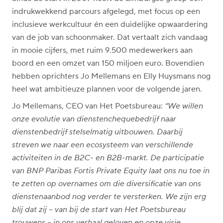
indrukwekkend parcours afgelegd, met focus op een
inclusieve werkcultuur én een duidelijke opwaardering
van de job van schoonmaker. Dat vertaalt zich vandaag
in mooie cijfers, met ruim 9.500 medewerkers aan
boord en een omzet van 150 miljoen euro. Bovendien
hebben oprichters Jo Mellemans en Elly Huysmans nog
heel wat ambitieuze plannen voor de volgende jaren.
Jo Mellemans, CEO van Het Poetsbureau:
“We willen
onze evolutie van dienstenchequebedrijf naar
dienstenbedrijf stelselmatig uitbouwen. Daarbij
streven we naar een ecosysteem van verschillende
activiteiten in de B2C- en B2B-markt. De participatie
van BNP Paribas Fortis Private Equity laat ons nu toe in
te zetten op overnames om die diversificatie van ons
dienstenaanbod nog verder te versterken. We zijn erg
blij dat zij – van bij de start van Het Poetsbureau
trouwens – in ons verhaal geloven en onze visie