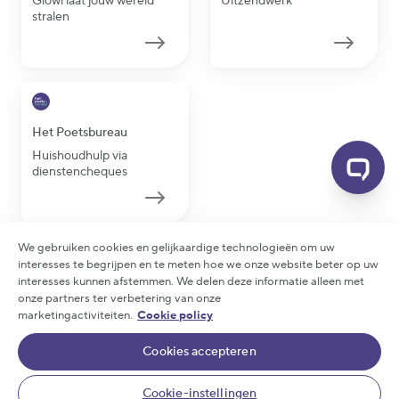
Glowi laat jouw wereld
Uitzendwerk
stralen
Het Poetsbureau
Huishoudhulp via
dienstencheques
We gebruiken cookies en gelijkaardige technologieën om uw
interesses te begrijpen en te meten hoe we onze website beter op uw
interesses kunnen afstemmen. We delen deze informatie alleen met
2026 Glowi - Alle rechten voorbehouden
onze partners ter verbetering van onze
Privacy statement
|
Cookie policy
|
Arbeidsreglement
marketingactiviteiten.
Cookie policy
|
Rechten en plichten
|
Algemene voorwaarden
Cookies accepteren
|
Meldpunt klokkenluiders
|
Cookie-instellingen