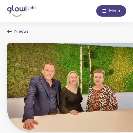
Menu
Nieuws
Over Glowi Jobs
Kantoren
Nieuws
Contact
Glowi
Glowi Jobs
Het Poetsbureau