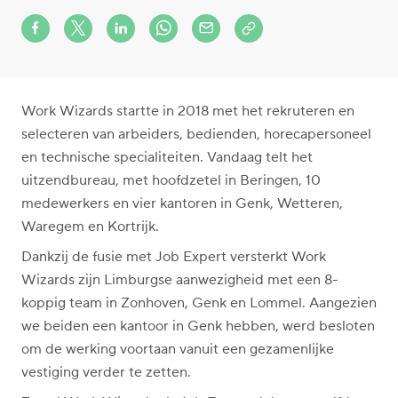
Share on Facebook
Share on X (formerly Twitter)
Share on LinkedIn
Share via Whatsapp
Share via Mail
Copy to clipboard
Work Wizards startte in 2018 met het rekruteren en
selecteren van arbeiders, bedienden, horecapersoneel
en technische specialiteiten. Vandaag telt het
uitzendbureau, met hoofdzetel in Beringen, 10
medewerkers en vier kantoren in Genk, Wetteren,
Waregem en Kortrijk.
Dankzij de fusie met Job Expert versterkt Work
Wizards zijn Limburgse aanwezigheid met een 8-
koppig team in Zonhoven, Genk en Lommel. Aangezien
we beiden een kantoor in Genk hebben, werd besloten
om de werking voortaan vanuit een gezamenlijke
vestiging verder te zetten.