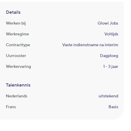
Details
Werken bij
Glowi Jobs
Werkregime
Voltijds
Contracttype
Vaste indienstname na interim
Uurrooster
Dagploeg
Werkervaring
1 - 3 jaar
Talenkennis
Nederlands
uitstekend
Frans
Basis