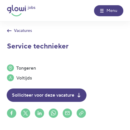
Menu
Vacatures
Over Glowi Jobs
Service technieker
Kantoren
Tongeren
Nieuws
Voltijds
Contact
Solliciteer voor deze vacature
Glowi
Glowi Jobs
Het Poetsbureau
Share on Facebook
Share on X (formerly Twitter)
Share on LinkedIn
Share via Whatsapp
Share via Mail
Copy to clipboard