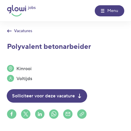
Menu
Vacatures
Over Glowi Jobs
Polyvalent betonarbeider
Kantoren
Kinrooi
Nieuws
Voltijds
Contact
Solliciteer voor deze vacature
Glowi
Glowi Jobs
Het Poetsbureau
Share on Facebook
Share on X (formerly Twitter)
Share on LinkedIn
Share via Whatsapp
Share via Mail
Copy to clipboard