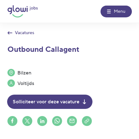
Menu
Vacatures
Over Glowi Jobs
Outbound Callagent
Kantoren
Bilzen
Nieuws
Voltijds
Contact
Solliciteer voor deze vacature
Glowi
Glowi Jobs
Het Poetsbureau
Share on Facebook
Share on X (formerly Twitter)
Share on LinkedIn
Share via Whatsapp
Share via Mail
Copy to clipboard