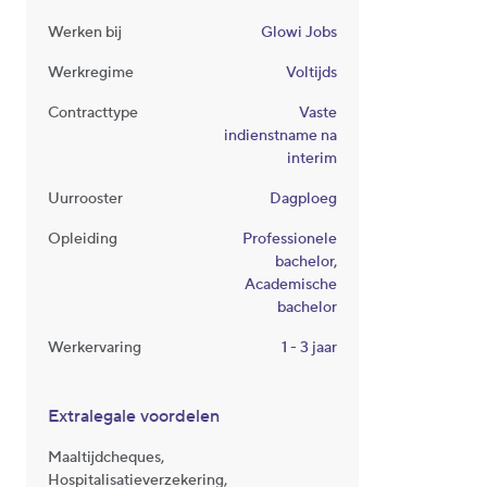
Werken bij
Glowi Jobs
Werkregime
Voltijds
Contracttype
Vaste
indienstname na
interim
Uurrooster
Dagploeg
Opleiding
Professionele
bachelor,
Academische
bachelor
Werkervaring
1 - 3 jaar
Extralegale voordelen
Maaltijdcheques,
Hospitalisatieverzekering,