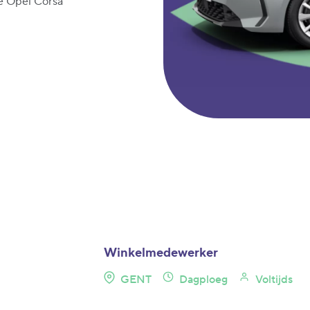
e Opel Corsa
Winkelmedewerker
GENT
Dagploeg
Voltijds