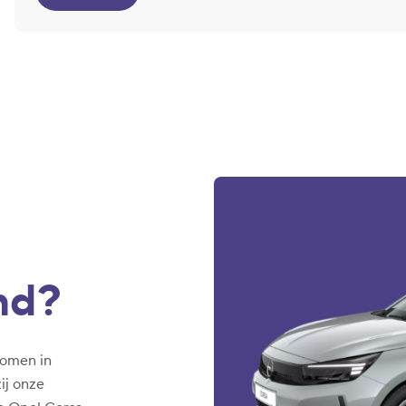
nd?
komen in
ij onze