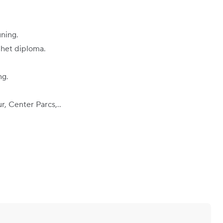
uning.
n het diploma.
ng.
ur, Center Parcs,..