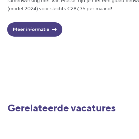
samenwerking met Van Mossel rijd je met een gloednieuw
(model 2024) voor slechts €287,35 per maand!
Meer informatie
Gerelateerde vacatures