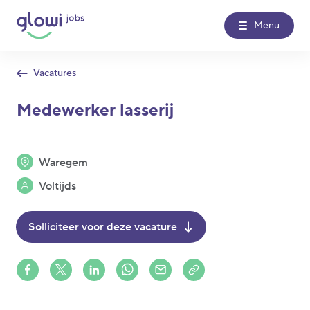
Menu
Vacatures
Over Glowi Jobs
Medewerker lasserij
Kantoren
Waregem
Nieuws
Voltijds
Contact
Solliciteer voor deze vacature
Glowi
Glowi Jobs
Het Poetsbureau
Share on Facebook
Share on X (formerly Twitter)
Share on LinkedIn
Share via Whatsapp
Share via Mail
Copy to clipboard