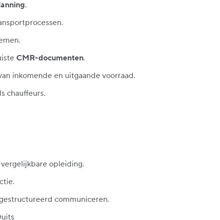
lanning
.
ransportprocessen.
lemen.
uiste
CMR-documenten
.
van inkomende en uitgaande voorraad.
s chauffeurs.
vergelijkbare opleiding.
ctie.
en gestructureerd communiceren.
Duits