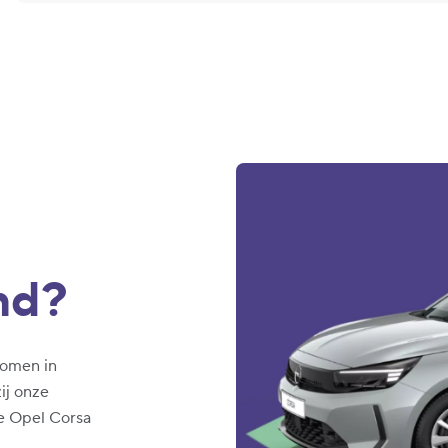
nd?
komen in
ij onze
e Opel Corsa