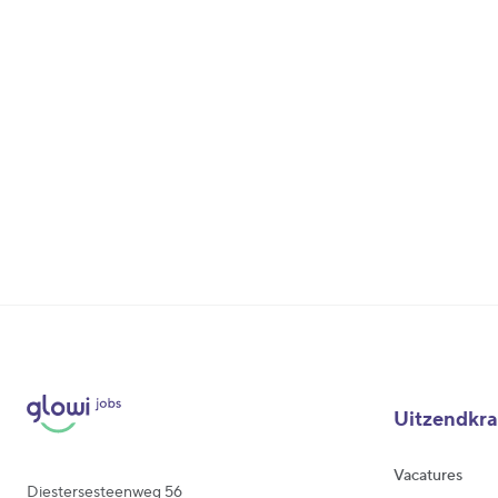
Uitzendkr
Vacatures
Diestersesteenweg 56