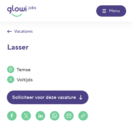
Menu
Vacatures
Over Glowi Jobs
Lasser
Kantoren
Temse
Nieuws
Voltijds
Contact
Solliciteer voor deze vacature
Glowi
Glowi Jobs
Het Poetsbureau
Share on Facebook
Share on X (formerly Twitter)
Share on LinkedIn
Share via Whatsapp
Share via Mail
Copy to clipboard