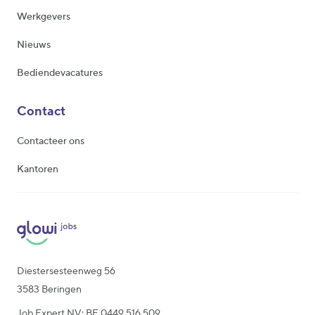
Werkgevers
Nieuws
Bediendevacatures
Contact
Contacteer ons
Kantoren
Diestersesteenweg 56
3583 Beringen
Job Expert NV: BE 0449.516.509