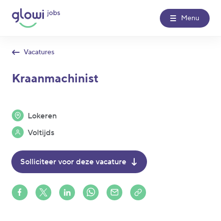
Menu
Vacatures
Over Glowi Jobs
Kraanmachinist
Kantoren
Lokeren
Nieuws
Voltijds
Contact
Solliciteer voor deze vacature
Glowi
Glowi Jobs
Het Poetsbureau
Share on Facebook
Share on X (formerly Twitter)
Share on LinkedIn
Share via Whatsapp
Share via Mail
Copy to clipboard