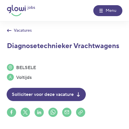
Menu
Vacatures
Over Glowi Jobs
Diagnosetechnieker Vrachtwagens
Kantoren
BELSELE
Nieuws
Voltijds
Contact
Solliciteer voor deze vacature
Glowi
Glowi Jobs
Het Poetsbureau
Share on Facebook
Share on X (formerly Twitter)
Share on LinkedIn
Share via Whatsapp
Share via Mail
Copy to clipboard