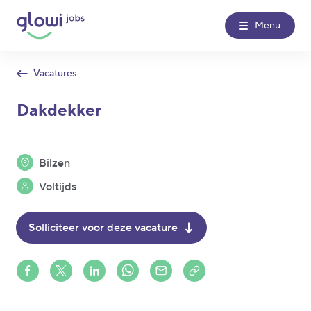
Menu
Vacatures
Over Glowi Jobs
Dakdekker
Kantoren
Bilzen
Nieuws
Voltijds
Contact
Solliciteer voor deze vacature
Glowi
Glowi Jobs
Het Poetsbureau
Share on Facebook
Share on X (formerly Twitter)
Share on LinkedIn
Share via Whatsapp
Share via Mail
Copy to clipboard