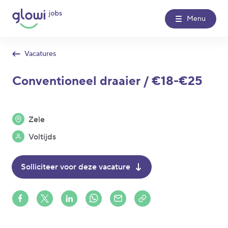
Menu
Vacatures
Over Glowi Jobs
Conventioneel draaier / €18-€25
Kantoren
Zele
Nieuws
Voltijds
Contact
Solliciteer voor deze vacature
Glowi
Glowi Jobs
Het Poetsbureau
Share on Facebook
Share on X (formerly Twitter)
Share on LinkedIn
Share via Whatsapp
Share via Mail
Copy to clipboard