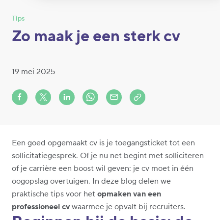
Tips
Zo maak je een sterk cv
19 mei 2025
Share on Facebook
Share on X (formerly Twitter)
Share on LinkedIn
Share via Whatsapp
Share via Mail
Copy to clipboard
Een goed opgemaakt cv is je toegangsticket tot een
sollicitatiegesprek. Of je nu net begint met solliciteren
of je carrière een boost wil geven: je cv moet in één
oogopslag overtuigen. In deze blog delen we
praktische tips voor het
opmaken van een
professioneel cv
waarmee je opvalt bij recruiters.