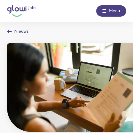
Menu
Nieuws
Over Glowi Jobs
Kantoren
Nieuws
Contact
Glowi
Glowi Jobs
Het Poetsbureau