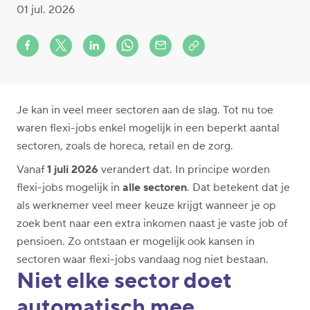
01 jul. 2026
Share on Facebook
Share on X (formerly Twitter)
Share on LinkedIn
Share via Whatsapp
Share via Mail
Copy to clipboard
Je kan in veel meer sectoren aan de slag. Tot nu toe
waren flexi-jobs enkel mogelijk in een beperkt aantal
sectoren, zoals de horeca, retail en de zorg.
Vanaf
1 juli 2026
verandert dat. In principe worden
flexi-jobs mogelijk in
alle sectoren
. Dat betekent dat je
als werknemer veel meer keuze krijgt wanneer je op
zoek bent naar een extra inkomen naast je vaste job of
pensioen. Zo ontstaan er mogelijk ook kansen in
sectoren waar flexi-jobs vandaag nog niet bestaan.
Niet elke sector doet
automatisch mee