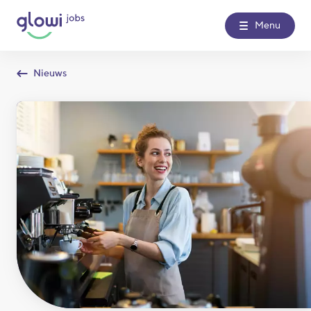
Menu
Nieuws
Over Glowi Jobs
Kantoren
Nieuws
Contact
Glowi
Glowi Jobs
Het Poetsbureau