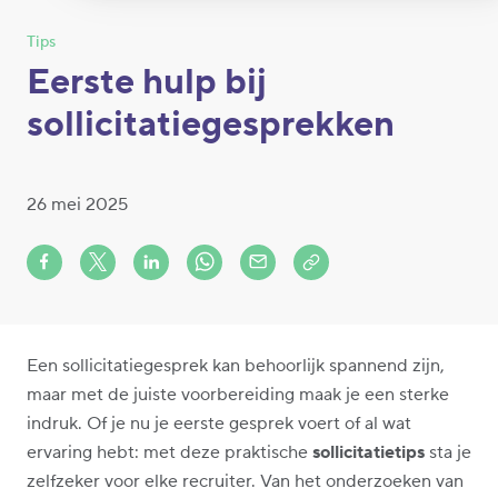
Tips
Eerste hulp bij
sollicitatiegesprekken
26 mei 2025
Share on Facebook
Share on X (formerly Twitter)
Share on LinkedIn
Share via Whatsapp
Share via Mail
Copy to clipboard
Een sollicitatiegesprek kan behoorlijk spannend zijn,
maar met de juiste voorbereiding maak je een sterke
indruk. Of je nu je eerste gesprek voert of al wat
ervaring hebt: met deze praktische
sollicitatietips
sta je
zelfzeker voor elke recruiter. Van het onderzoeken van