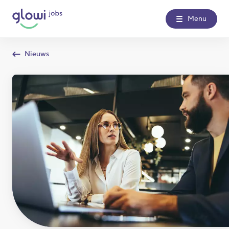
Menu
Nieuws
Over Glowi Jobs
Kantoren
Nieuws
Contact
Glowi
Glowi Jobs
Het Poetsbureau