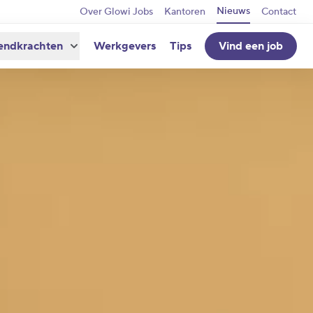
Nieuws
Over Glowi Jobs
Kantoren
Contact
endkrachten
Werkgevers
Tips
Vind een job