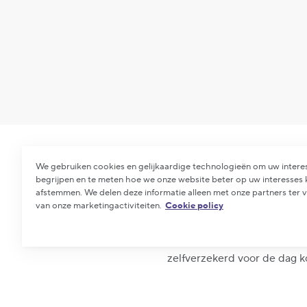
We gebruiken cookies en gelijkaardige technologieën om uw intere
begrijpen en te meten hoe we onze website beter op uw interesses
afstemmen. We delen deze informatie alleen met onze partners ter 
De eerste indruk die je maak
van onze marketingactiviteiten.
Cookie policy
Wat je zegt is belangrijk, ma
sollicitatiegesprek. Deze tip
zelfverzekerd voor de dag 
Stem jouw out