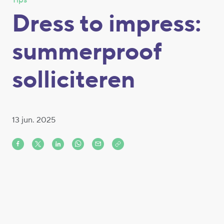
Tips
Dress to impress:
summerproof
solliciteren
13 jun. 2025
Share on Facebook
Share on X (formerly Twitter)
Share on LinkedIn
Share via Whatsapp
Share via Mail
Copy to clipboard