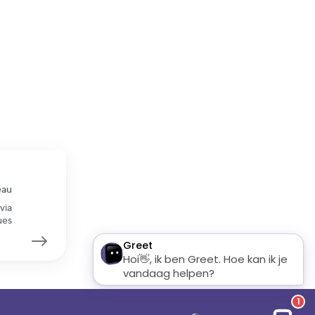
eau
via
ues