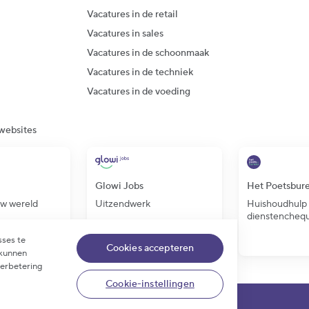
Vacatures in de retail
Vacatures in sales
Vacatures in de schoonmaak
Vacatures in de techniek
Vacatures in de voeding
websites
Glowi Jobs
Het Poetsbur
uw wereld
Uitzendwerk
Huishoudhulp 
dienstencheq
sses te
Cookies accepteren
 kunnen
verbetering
Cookie-instellingen