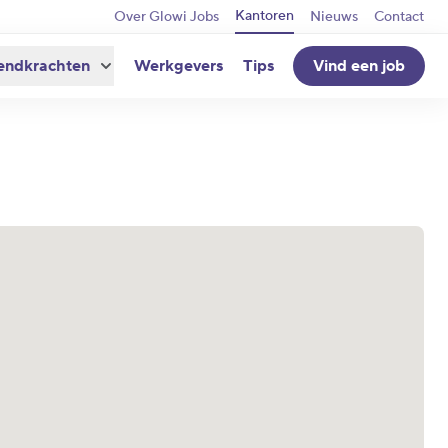
Kantoren
Over Glowi Jobs
Nieuws
Contact
endkrachten
Werkgevers
Tips
Vind een job