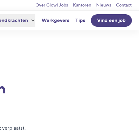
Over Glowi Jobs
Kantoren
Nieuws
Contact
endkrachten
Werkgevers
Tips
Vind een job
n
 verplaatst.