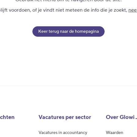
ijft voordoen, of je vindt niet meteen de info die je zoekt,
nee
Keer terug naar de homepagina
achten
Vacatures per sector
Over Glowi 
Vacatures in accountancy
Waarden